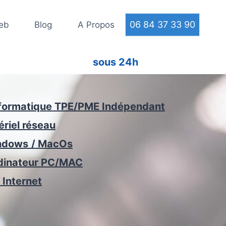
06 84 37 33 90
Web
Blog
A Propos
sous 24h
formatique TPE/PME Indépendant
ériel réseau
ndows
/ MacOs
dinateur
PC/MAC
 Internet