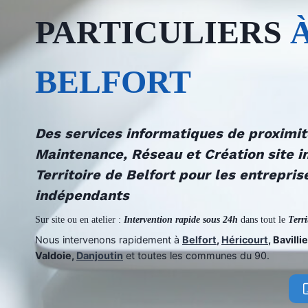
PARTICULIERS
BELFORT
Des services informatiques de proximi
Maintenance, Réseau et Création site i
Territoire de Belfort pour les entreprise
indépendants
Sur site ou en atelier :
Intervention rapide sous 24h
dans tout le
Terri
Nous intervenons rapidement à
Belfort
,
Héricourt
, Bavilli
Valdoie,
Danjoutin
et toutes les communes du 90.