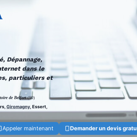
À
té, Dépannage,
nternet dans le
s, particuliers et
toire de Belfort
(90)
ers,
Giromagny
, Essert,
Appeler maintenant
Demander un devis gratu