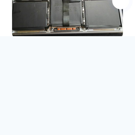
📞
⏳ Jusqu'à fin août
OFFRE EXCLUSIVE DE L'ÉTÉ
Belfort et alentours
49 €
Nettoyage & Anti-surchauffe
TTC
Nettoyage interne complet pour optimiser le flux d'air et éviter
les pannes.
Prévention & Optimisation
75 €